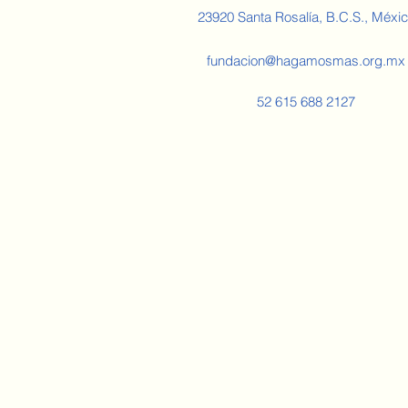
23920 Santa Rosalía, B.C.S., Méxi
fundacion@hagamosmas.org.mx
52 615 688 2127