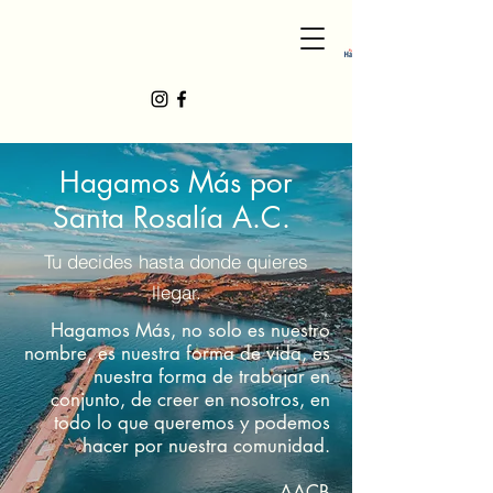
Hagamos Más por
Santa Rosalía A.C.
Tu decides hasta donde quieres
llegar.
Hagamos Más, no solo es nuestro
nombre, es nuestra forma de vida, es
nuestra forma de trabajar en
conjunto, de creer en nosotros, en
todo lo que queremos y podemos
hacer por nuestra comunidad.
AACB